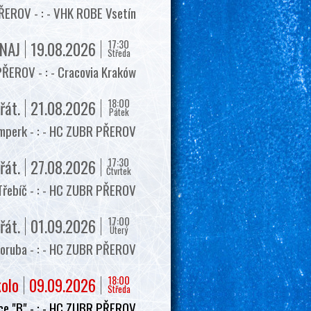
EROV - : - VHK ROBE Vsetín
17:30
NAJ
19.08.2026
Středa
ŘEROV - : - Cracovia Kraków
18:00
řát.
21.08.2026
Pátek
mperk - : - HC ZUBR PŘEROV
17:30
řát.
27.08.2026
Čtvrtek
Třebíč - : - HC ZUBR PŘEROV
17:00
řát.
01.09.2026
Úterý
oruba - : - HC ZUBR PŘEROV
18:00
kolo
09.09.2026
Středa
e "B" - : - HC ZUBR PŘEROV