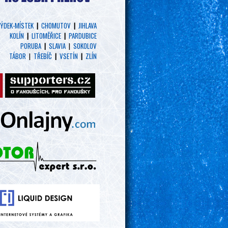
ÝDEK-MÍSTEK
|
CHOMUTOV
|
JIHLAVA
KOLÍN
|
LITOMĚŘICE
|
PARDUBICE
PORUBA
|
SLAVIA
|
SOKOLOV
TÁBOR
|
TŘEBÍČ
|
VSETÍN
|
ZLÍN