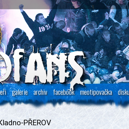
eři
galerie
archiv
facebook
meotipovačka
disk
 Kladno-PŘEROV