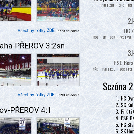
JIH - : - FMI | ZLN - : - CHO | TŘE - 
2.
HC Z
Všechny fotky
ZDE
| 6770 zhlédnutí
KOL - : - LIT | SOK - : - PCE | VSE - 
Praha-PŘEROV 3:2sn
3.
PSG Beran
TŘE - : - FMI | KOL - : - SOK | PCE - 
Sezóna 2
Všechny fotky
ZDE
| 5398 zhlédnutí
1.
HC Dyn
2.
SC Kol
ířov-PŘEROV 4:1
3.
Piráti
4.
PSG Be
5.
HC Sla
6.
SK Hor