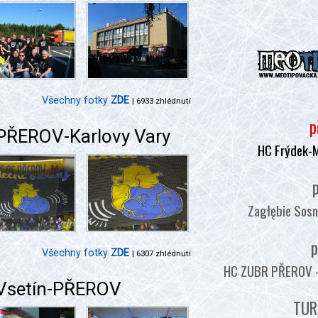
Všechny fotky
ZDE
| 6933 zhlédnutí
p
 PŘEROV-Karlovy Vary
HC Frýdek-
p
Zagłębie Sosn
p
Všechny fotky
ZDE
| 6307 zhlédnutí
HC ZUBR PŘEROV - :
 Vsetín-PŘEROV
TUR