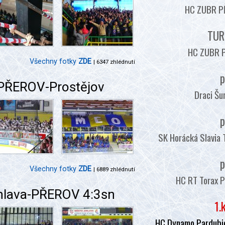
HC ZUBR PŘ
TUR
HC ZUBR P
Všechny fotky
ZDE
| 6347 zhlédnutí
p
 PŘEROV-Prostějov
Draci Šu
p
SK Horácká Slavia 
p
Všechny fotky
ZDE
| 6889 zhlédnutí
HC RT Torax P
ihlava-PŘEROV 4:3sn
1.
HC Dynamo Pardubic