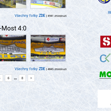
FR
Všechny fotky
ZDE
| 4941 zhlédnutí
-Most 4:0
Všechny fotky
ZDE
| 4845 zhlédnutí
5
6
...
8
>