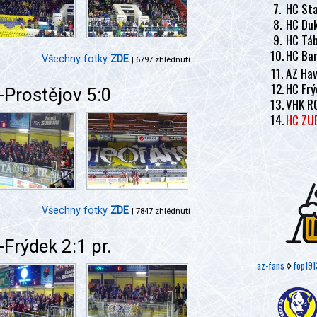
7.
HC Sta
8.
HC Duk
9.
HC Tá
10.
HC Ban
Všechny fotky
ZDE
| 6797 zhlédnutí
11.
AZ Hav
12.
HC Frý
Prostějov 5:0
13.
VHK R
14.
HC ZU
Všechny fotky
ZDE
| 7847 zhlédnutí
Frýdek 2:1 pr.
az-fans
◊
fop191