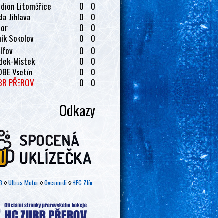
dion Litoměřice
0
0
la Jihlava
0
0
bor
0
0
ík Sokolov
0
0
ířov
0
0
dek-Místek
0
0
OBE Vsetín
0
0
BR PŘEROV
0
0
Odkazy
3
◊
Ultras Motor
◊
Ovcomrdi
◊
HFC Zlín