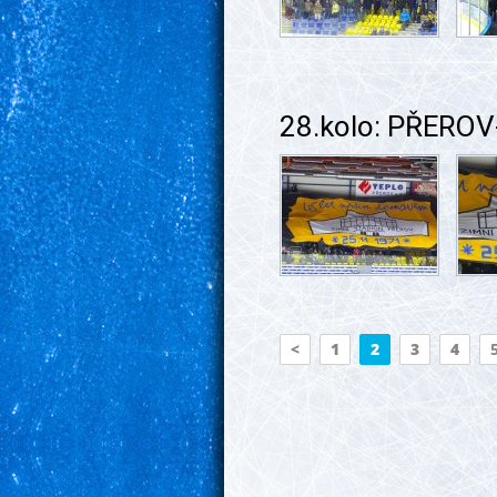
28.kolo: PŘEROV
<
1
2
3
4