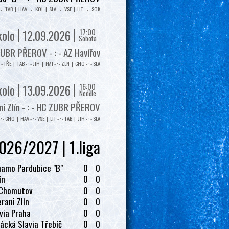
: - TAB | HAV - : - KOL | SLA - : - VSE | LIT - : - SOK
17:00
kolo
12.09.2026
Sobota
UBR PŘEROV - : - AZ Havířov
: - TŘE | TAB - : - JIH | FMI - : - ZLN | CHO - : - SLA
16:00
kolo
13.09.2026
Neděle
i Zlín - : - HC ZUBR PŘEROV
: - CHO | HAV - : - VSE | LIT - : - TAB | JIH - : - SLA
026/2027 | 1.liga
amo Pardubice "B"
0
0
ín
0
0
 Chomutov
0
0
rani Zlín
0
0
via Praha
0
0
ácká Slavia Třebíč
0
0