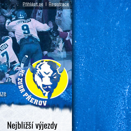
Přihlásit se
|
Registrace
uze
Nejbližší výjezdy