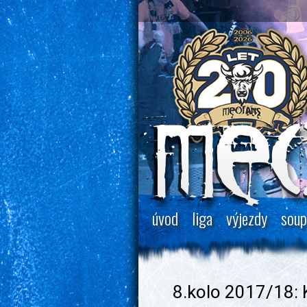
úvod
liga
výjezdy
soup
8.kolo 2017/18: