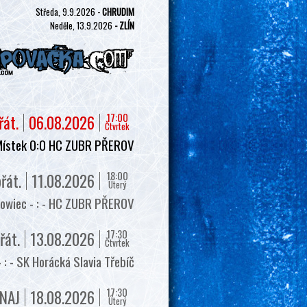
Středa, 9.9.2026 -
CHRUDIM
Neděle, 13.9.2026
- ZLÍN
17:00
řát.
06.08.2026
Čtvrtek
Místek 0:0 HC ZUBR PŘEROV
18:00
řát.
11.08.2026
Úterý
owiec - : - HC ZUBR PŘEROV
17:30
řát.
13.08.2026
Čtvrtek
 - SK Horácká Slavia Třebíč
17:30
NAJ
18.08.2026
Úterý