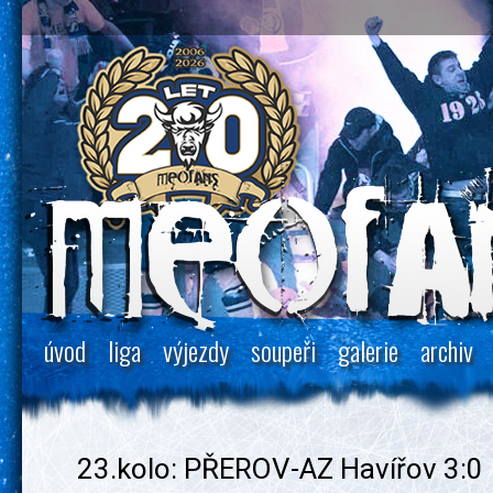
úvod
liga
výjezdy
soupeři
galerie
archiv
23.kolo: PŘEROV-AZ Havířov 3:0