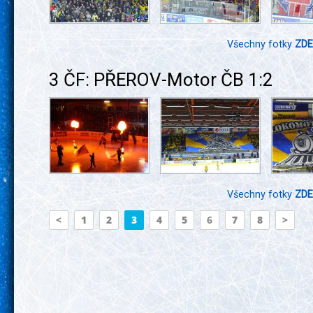
Všechny fotky
ZDE
3 ČF: PŘEROV-Motor ČB 1:2
Všechny fotky
ZDE
<
1
2
3
4
5
6
7
8
>