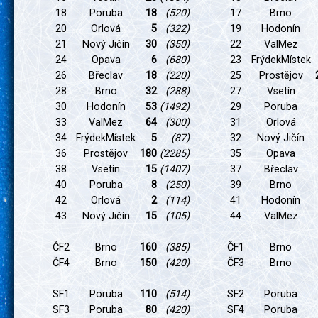
18
Poruba
18
(520)
17
Brno
20
Orlová
5
(322)
19
Hodonín
21
Nový Jičín
30
(350)
22
ValMez
24
Opava
6
(680)
23
FrýdekMístek
26
Břeclav
18
(220)
25
Prostějov
28
Brno
32
(288)
27
Vsetín
30
Hodonín
53
(1492)
29
Poruba
33
ValMez
64
(300)
31
Orlová
34
FrýdekMístek
5
(87)
32
Nový Jičín
36
Prostějov
180
(2285)
35
Opava
38
Vsetín
15
(1407)
37
Břeclav
40
Poruba
8
(250)
39
Brno
42
Orlová
2
(114)
41
Hodonín
43
Nový Jičín
15
(105)
44
ValMez
ČF2
Brno
160
(385)
ČF1
Brno
ČF4
Brno
150
(420)
ČF3
Brno
SF1
Poruba
110
(514)
SF2
Poruba
SF3
Poruba
80
(420)
SF4
Poruba