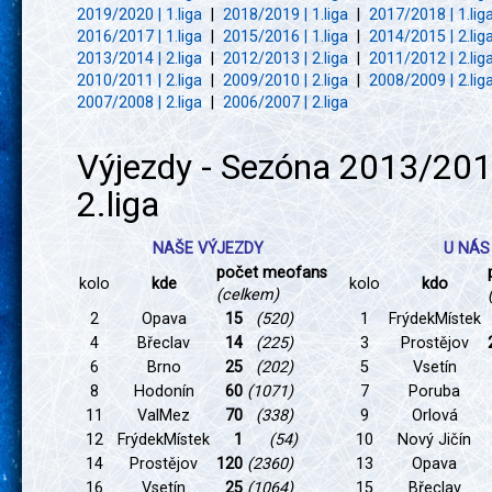
2019/2020 | 1.liga
|
2018/2019 | 1.liga
|
2017/2018 | 1.lig
2016/2017 | 1.liga
|
2015/2016 | 1.liga
|
2014/2015 | 2.lig
2013/2014 | 2.liga
|
2012/2013 | 2.liga
|
2011/2012 | 2.lig
2010/2011 | 2.liga
|
2009/2010 | 2.liga
|
2008/2009 | 2.lig
2007/2008 | 2.liga
|
2006/2007 | 2.liga
Výjezdy - Sezóna 2013/201
2.liga
NAŠE VÝJEZDY
U NÁS
počet meofans
kolo
kde
kolo
kdo
(celkem)
2
Opava
15
(520)
1
FrýdekMístek
4
Břeclav
14
(225)
3
Prostějov
6
Brno
25
(202)
5
Vsetín
8
Hodonín
60
(1071)
7
Poruba
11
ValMez
70
(338)
9
Orlová
12
FrýdekMístek
1
(54)
10
Nový Jičín
14
Prostějov
120
(2360)
13
Opava
16
Vsetín
25
(1064)
15
Břeclav