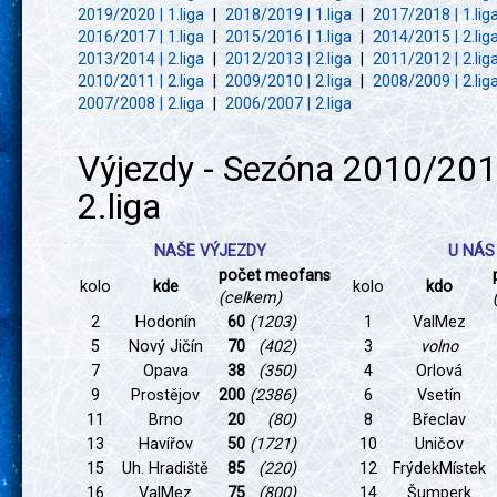
2019/2020 | 1.liga
|
2018/2019 | 1.liga
|
2017/2018 | 1.lig
2016/2017 | 1.liga
|
2015/2016 | 1.liga
|
2014/2015 | 2.lig
2013/2014 | 2.liga
|
2012/2013 | 2.liga
|
2011/2012 | 2.lig
2010/2011 | 2.liga
|
2009/2010 | 2.liga
|
2008/2009 | 2.lig
2007/2008 | 2.liga
|
2006/2007 | 2.liga
Výjezdy - Sezóna 2010/201
2.liga
NAŠE VÝJEZDY
U NÁS
počet meofans
kolo
kde
kolo
kdo
(celkem)
2
Hodonín
60
(1203)
1
ValMez
5
Nový Jičín
70
(402)
3
volno
7
Opava
38
(350)
4
Orlová
9
Prostějov
200
(2386)
6
Vsetín
11
Brno
20
(80)
8
Břeclav
13
Havířov
50
(1721)
10
Uničov
15
Uh. Hradiště
85
(220)
12
FrýdekMístek
16
ValMez
75
(800)
14
Šumperk