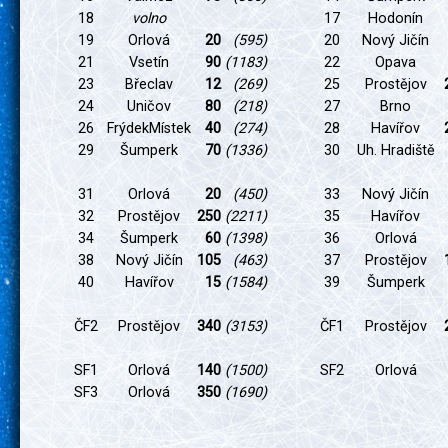
18
volno
17
Hodonín
19
Orlová
20
(595)
20
Nový Jičín
21
Vsetín
90
(1183)
22
Opava
23
Břeclav
12
(269)
25
Prostějov
24
Uničov
80
(218)
27
Brno
26
FrýdekMístek
40
(274)
28
Havířov
29
Šumperk
70
(1336)
30
Uh. Hradiště
31
Orlová
20
(450)
33
Nový Jičín
32
Prostějov
250
(2211)
35
Havířov
34
Šumperk
60
(1398)
36
Orlová
38
Nový Jičín
105
(463)
37
Prostějov
40
Havířov
15
(1584)
39
Šumperk
ČF2
Prostějov
340
(3153)
ČF1
Prostějov
SF1
Orlová
140
(1500)
SF2
Orlová
SF3
Orlová
350
(1690)