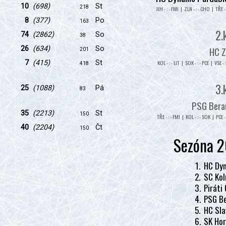
10
(698)
St
218
JIH - : - FMI | ZLN - : - CHO | TŘE - 
8
(377)
Po
163
2.
74
(2862)
So
38
HC Z
26
(634)
So
201
KOL - : - LIT | SOK - : - PCE | VSE - 
7
(415)
St
418
3.
25
(1088)
Pá
83
PSG Beran
35
(2213)
St
150
TŘE - : - FMI | KOL - : - SOK | PCE - 
40
(2204)
Čt
150
Sezóna 2
1.
HC Dyn
2.
SC Kol
3.
Piráti
4.
PSG Be
5.
HC Sla
6.
SK Hor