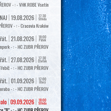
EROV - : - VHK ROBE Vsetín
17:30
NAJ
19.08.2026
Středa
ŘEROV - : - Cracovia Kraków
18:00
řát.
21.08.2026
Pátek
mperk - : - HC ZUBR PŘEROV
17:30
řát.
27.08.2026
Čtvrtek
Třebíč - : - HC ZUBR PŘEROV
17:00
řát.
01.09.2026
Úterý
oruba - : - HC ZUBR PŘEROV
18:00
kolo
09.09.2026
Středa
e "B" - : - HC ZUBR PŘEROV