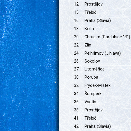
12
Prostějov
15
Třebíč
16
Praha (Slavia)
18
Kolín
20
Chrudim (Pardubice "B")
22
Zlín
24
Pelhřimov (Jihlava)
26
Sokolov
27
Litoměřice
30
Poruba
32
Frýdek-Místek
34
Šumperk
36
Vsetín
38
Prostějov
41
Třebíč
42
Praha (Slavia)