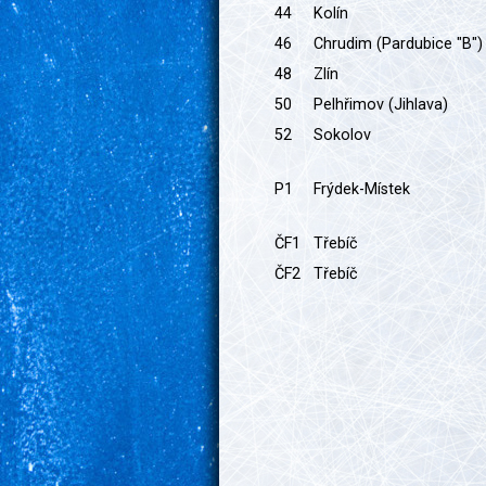
44
Kolín
46
Chrudim (Pardubice "B")
48
Zlín
50
Pelhřimov (Jihlava)
52
Sokolov
P1
Frýdek-Místek
ČF1
Třebíč
ČF2
Třebíč