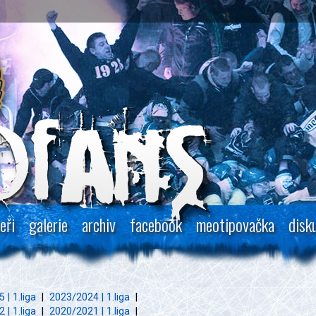
eři
galerie
archiv
facebook
meotipovačka
disk
 | 1.liga
|
2023/2024 | 1.liga
|
 | 1.liga
|
2020/2021 | 1.liga
|