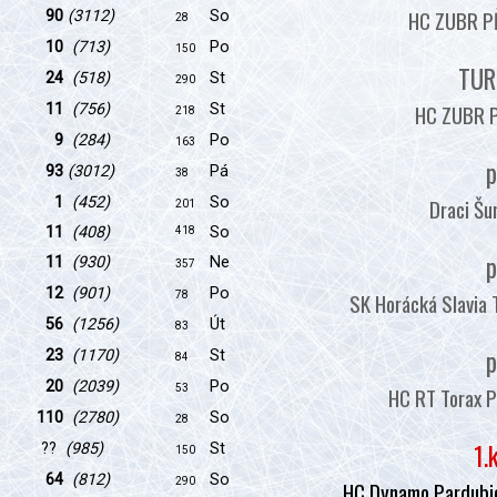
HC ZUBR PŘ
90
(3112)
So
28
10
(713)
Po
150
TUR
24
(518)
St
290
HC ZUBR P
11
(756)
St
218
9
(284)
Po
163
p
93
(3012)
Pá
38
Draci Šu
1
(452)
So
201
11
(408)
So
418
p
11
(930)
Ne
357
12
(901)
Po
SK Horácká Slavia 
78
56
(1256)
Út
83
p
23
(1170)
St
84
20
(2039)
Po
HC RT Torax P
53
110
(2780)
So
28
1.
??
(985)
St
150
64
(812)
So
290
HC Dynamo Pardubic