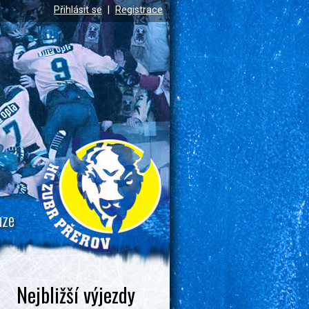
Přihlásit se
|
Registrace
uze
Nejbližší výjezdy