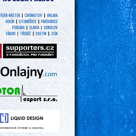
ÝDEK-MÍSTEK
|
CHOMUTOV
|
JIHLAVA
KOLÍN
|
LITOMĚŘICE
|
PARDUBICE
PORUBA
|
SLAVIA
|
SOKOLOV
TÁBOR
|
TŘEBÍČ
|
VSETÍN
|
ZLÍN