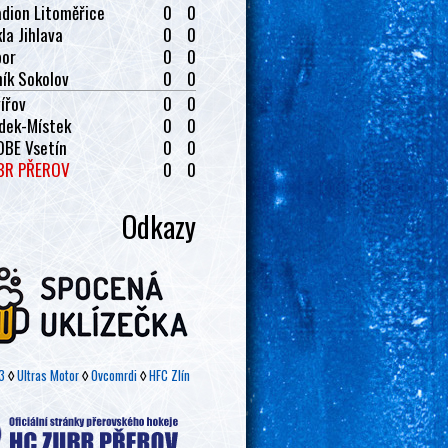
dion Litoměřice
0
0
la Jihlava
0
0
bor
0
0
ík Sokolov
0
0
ířov
0
0
dek-Místek
0
0
OBE Vsetín
0
0
BR PŘEROV
0
0
Odkazy
3
◊
Ultras Motor
◊
Ovcomrdi
◊
HFC Zlín