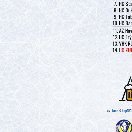
7.
HC Sta
8.
HC Duk
9.
HC Tá
10.
HC Ban
11.
AZ Hav
12.
HC Frý
13.
VHK R
14.
HC ZU
az-fans
◊
fop191