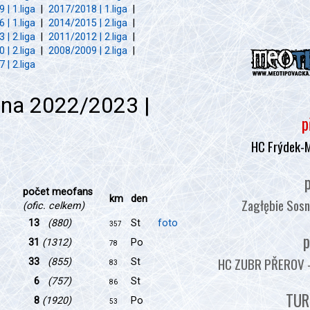
 | 1.liga
|
2017/2018 | 1.liga
|
 | 1.liga
|
2014/2015 | 2.liga
|
 | 2.liga
|
2011/2012 | 2.liga
|
 | 2.liga
|
2008/2009 | 2.liga
|
 | 2.liga
óna 2022/2023 |
p
HC Frýdek-
p
počet meofans
km
den
Zagłębie Sosn
(ofic. celkem)
13
(880)
St
foto
357
p
31
(1312)
Po
78
HC ZUBR PŘEROV - :
33
(855)
St
83
6
(757)
St
86
TUR
8
(1920)
Po
53