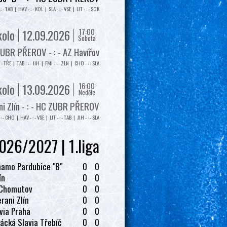
: - TAB | HAV - : - KOL | SLA - : - VSE | LIT - : - SOK
17:00
kolo
12.09.2026
Sobota
UBR PŘEROV - : - AZ Havířov
: - TŘE | TAB - : - JIH | FMI - : - ZLN | CHO - : - SLA
16:00
kolo
13.09.2026
Neděle
i Zlín - : - HC ZUBR PŘEROV
: - CHO | HAV - : - VSE | LIT - : - TAB | JIH - : - SLA
026/2027 | 1.liga
amo Pardubice "B"
0
0
ín
0
0
 Chomutov
0
0
rani Zlín
0
0
via Praha
0
0
ácká Slavia Třebíč
0
0