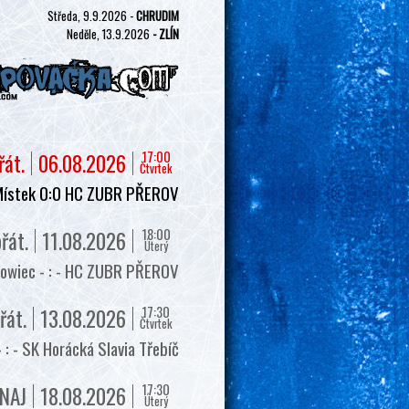
Středa, 9.9.2026 -
CHRUDIM
Neděle, 13.9.2026
- ZLÍN
17:00
řát.
06.08.2026
Čtvrtek
Místek 0:0 HC ZUBR PŘEROV
18:00
řát.
11.08.2026
Úterý
owiec - : - HC ZUBR PŘEROV
17:30
řát.
13.08.2026
Čtvrtek
 - SK Horácká Slavia Třebíč
17:30
NAJ
18.08.2026
Úterý