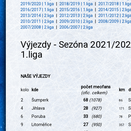
2019/2020 | 1.liga
|
2018/2019 | 1.liga
|
2017/2018 | 1.lig
2016/2017 | 1.liga
|
2015/2016 | 1.liga
|
2014/2015 | 2.lig
2013/2014 | 2.liga
|
2012/2013 | 2.liga
|
2011/2012 | 2.lig
2010/2011 | 2.liga
|
2009/2010 | 2.liga
|
2008/2009 | 2.lig
2007/2008 | 2.liga
|
2006/2007 | 2.liga
Výjezdy - Sezóna 2021/202
1.liga
NAŠE VÝJEZDY
počet meofans
kolo
kde
km
d
(ofic. celkem)
2
Šumperk
68
(1078)
S
86
4
Jihlava
28
(927)
S
171
6
Poruba
33
(680)
P
78
9
Litoměřice
27
(950)
S
357