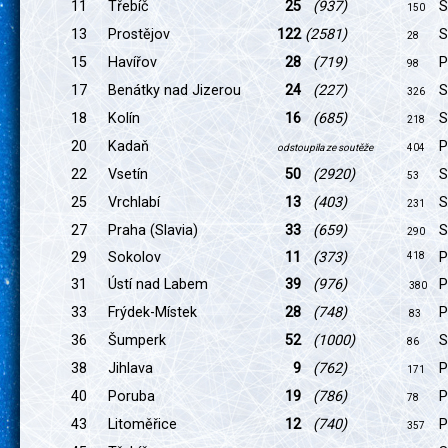
11
Třebíč
25
(937)
S
150
13
Prostějov
122
(2581)
S
28
15
Havířov
28
(719)
P
98
17
Benátky nad Jizerou
24
(227)
S
326
18
Kolín
16
(685)
S
218
20
Kadaň
P
odstoupila ze soutěže
404
22
Vsetín
50
(2920)
S
53
25
Vrchlabí
13
(403)
S
231
27
Praha (Slavia)
3
3
(659)
S
290
29
Sokolov
11
(373)
P
418
31
Ústí nad Labem
39
(976)
P
380
33
Frýdek-Místek
28
(748)
P
83
36
Šumperk
52
(1000)
S
86
38
Jihlava
9
(762)
P
171
40
Poruba
19
(786)
P
78
43
Litoměřice
12
(740)
P
357