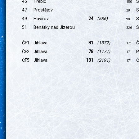
45
Třebíč
S
150
47
Prostějov
S
28
49
Havířov
24
(536)
S
98
51
Benátky nad Jizerou
S
326
ČF1
Jihlava
81
(1372)
Č
171
ČF2
Jihlava
78
(1777)
P
171
ČF5
Jihlava
131
(2191)
Č
171