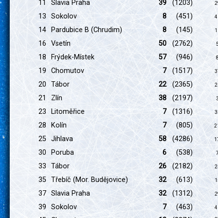
11
Slavia Praha
39
(1203)
2
13
Sokolov
8
(451)
4
14
Pardubice B (Chrudim)
8
(145)
1
16
Vsetín
50
(2762)
18
Frýdek-Místek
57
(946)
19
Chomutov
7
(1517)
3
20
Tábor
22
(2365)
2
21
Zlín
38
(2197)
23
Litoměřice
7
(1316)
3
28
Kolín
7
(805)
2
25
Jihlava
58
(4286)
1
30
Poruba
6
(538)
33
Tábor
26
(2182)
2
35
Třebíč (Mor. Budějovice)
32
(613)
1
37
Slavia Praha
32
(1312)
2
39
Sokolov
7
(463)
4