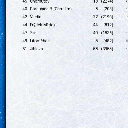
45
Chomutov
13
(2274)
3
40
Pardubice B (Chrudim)
8
(203)
1
42
Vsetín
22
(2190)
44
Frýdek-Místek
44
(812)
47
Zlín
40
(1836)
49
Litoměřice
5
(482)
3
51
Jihlava
58
(3955)
1