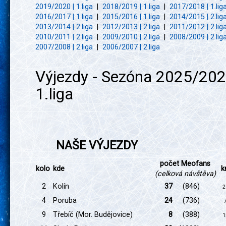
2019/2020 | 1.liga
|
2018/2019 | 1.liga
|
2017/2018 | 1.lig
2016/2017 | 1.liga
|
2015/2016 | 1.liga
|
2014/2015 | 2.lig
2013/2014 | 2.liga
|
2012/2013 | 2.liga
|
2011/2012 | 2.lig
2010/2011 | 2.liga
|
2009/2010 | 2.liga
|
2008/2009 | 2.lig
2007/2008 | 2.liga
|
2006/2007 | 2.liga
Výjezdy - Sezóna 2025/202
1.liga
NAŠE VÝJEZDY
počet Meofans
kolo
kde
k
(celková návštěva)
2
Kolín
37
(846)
2
4
Poruba
24
(736)
9
Třebíč (Mor. Budějovice)
8
(388)
1