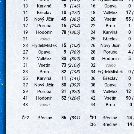
13
Karviná
9
(146)
16
Opava
0
14
Břeclav
10
(272)
18
ValMez
17
(
15
Nový Jičín
45
(385)
20
Vsetín
55
(
17
Poruba
15
(794)
22
Brno
1
19
Hodonín
78
(1305)
24
Karviná
0
21
volno
25
Břeclav
0
23
FrýdekMístek
15
(103)
26
Nový Jičín
0
27
Opava
9
(789)
28
Poruba
4
(
29
ValMez
83
(309)
30
Hodonín
5
31
Vsetín
73
(2109)
32
volno
33
Brno
32
(198)
34
FrýdekMístek
0
(
35
Karviná
11
(141)
36
Břeclav
0
37
Nový Jičín
30
(392)
38
Opava
0
39
Poruba
31
(920)
40
ValMez
12
41
Hodonín
52
(1204)
42
Vsetín
90
(
43
volno
44
Brno
ČF2
Břeclav
86
(591)
ČF1
Břeclav
24
ČF3
Břeclav
14