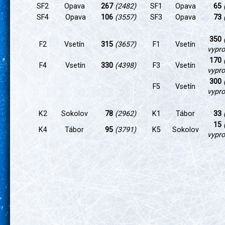
SF2
Opava
267
(2482)
SF1
Opava
65
SF4
Opava
106
(3557)
SF3
Opava
73
350
F2
Vsetín
315
(3657)
F1
Vsetín
vypr
170
F4
Vsetín
330
(4398)
F3
Vsetín
vypr
300
F5
Vsetín
vypr
K2
Sokolov
78
(2962)
K1
Tábor
33
15
K4
Tábor
95
(3791)
K5
Sokolov
vypr