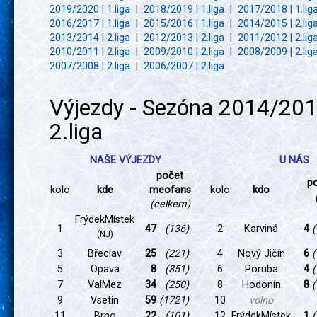
2019/2020 | 1.liga
|
2018/2019 | 1.liga
|
2017/2018 | 1.lig
2016/2017 | 1.liga
|
2015/2016 | 1.liga
|
2014/2015 | 2.lig
2013/2014 | 2.liga
|
2012/2013 | 2.liga
|
2011/2012 | 2.lig
2010/2011 | 2.liga
|
2009/2010 | 2.liga
|
2008/2009 | 2.lig
2007/2008 | 2.liga
|
2006/2007 | 2.liga
Výjezdy - Sezóna 2014/201
2.liga
NAŠE VÝJEZDY
U NÁS
počet
p
kolo
kde
meofans
kolo
kdo
(celkem)
FrýdekMístek
1
47
(136)
2
Karviná
4
(
(NJ)
3
Břeclav
25
(221)
4
Nový Jičín
6
(
5
Opava
8
(851)
6
Poruba
4
(
7
ValMez
34
(250)
8
Hodonín
8
(
9
Vsetín
59
(1721)
10
volno
11
Brno
22
(101)
12
FrýdekMístek
1
(