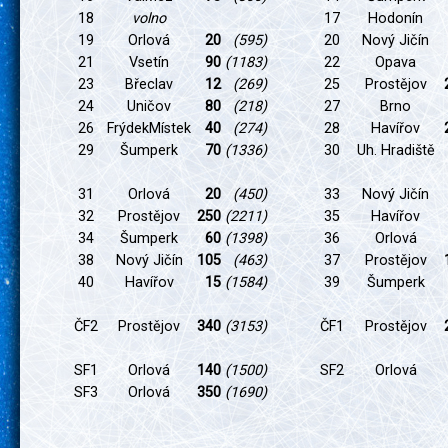
18
volno
17
Hodonín
19
Orlová
20
(595)
20
Nový Jičín
21
Vsetín
90
(1183)
22
Opava
23
Břeclav
12
(269)
25
Prostějov
24
Uničov
80
(218)
27
Brno
26
FrýdekMístek
40
(274)
28
Havířov
29
Šumperk
70
(1336)
30
Uh. Hradiště
31
Orlová
20
(450)
33
Nový Jičín
32
Prostějov
250
(2211)
35
Havířov
34
Šumperk
60
(1398)
36
Orlová
38
Nový Jičín
105
(463)
37
Prostějov
40
Havířov
15
(1584)
39
Šumperk
ČF2
Prostějov
340
(3153)
ČF1
Prostějov
SF1
Orlová
140
(1500)
SF2
Orlová
SF3
Orlová
350
(1690)