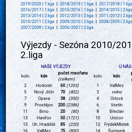
2019/2020 | 1.liga
|
2018/2019 | 1.liga
|
2017/2018 | 1.lig
2016/2017 | 1.liga
|
2015/2016 | 1.liga
|
2014/2015 | 2.lig
2013/2014 | 2.liga
|
2012/2013 | 2.liga
|
2011/2012 | 2.lig
2010/2011 | 2.liga
|
2009/2010 | 2.liga
|
2008/2009 | 2.lig
2007/2008 | 2.liga
|
2006/2007 | 2.liga
Výjezdy - Sezóna 2010/201
2.liga
NAŠE VÝJEZDY
U NÁS
počet meofans
kolo
kde
kolo
kdo
(celkem)
2
Hodonín
60
(1203)
1
ValMez
5
Nový Jičín
70
(402)
3
volno
7
Opava
38
(350)
4
Orlová
9
Prostějov
200
(2386)
6
Vsetín
11
Brno
20
(80)
8
Břeclav
13
Havířov
50
(1721)
10
Uničov
15
Uh. Hradiště
85
(220)
12
FrýdekMístek
16
ValMez
75
(800)
14
Šumperk