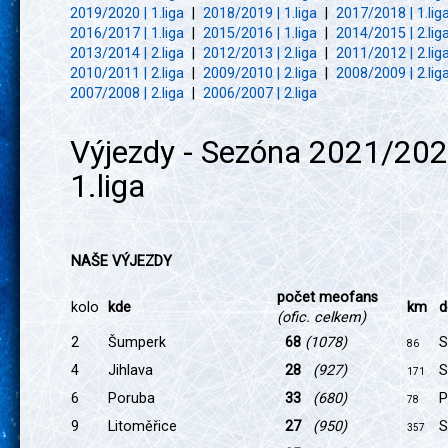
2019/2020 | 1.liga
|
2018/2019 | 1.liga
|
2017/2018 | 1.lig
2016/2017 | 1.liga
|
2015/2016 | 1.liga
|
2014/2015 | 2.lig
2013/2014 | 2.liga
|
2012/2013 | 2.liga
|
2011/2012 | 2.lig
2010/2011 | 2.liga
|
2009/2010 | 2.liga
|
2008/2009 | 2.lig
2007/2008 | 2.liga
|
2006/2007 | 2.liga
Výjezdy - Sezóna 2021/202
1.liga
NAŠE VÝJEZDY
počet meofans
kolo
kde
km
d
(ofic. celkem)
2
Šumperk
68
(1078)
S
86
4
Jihlava
28
(927)
S
171
6
Poruba
33
(680)
P
78
9
Litoměřice
27
(950)
S
357