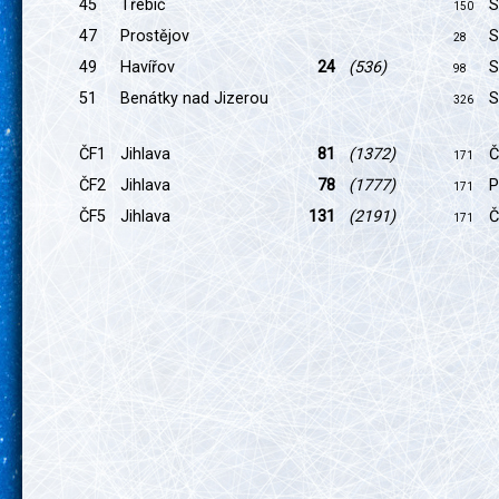
45
Třebíč
S
150
47
Prostějov
S
28
49
Havířov
24
(536)
S
98
51
Benátky nad Jizerou
S
326
ČF1
Jihlava
81
(1372)
Č
171
ČF2
Jihlava
78
(1777)
P
171
ČF5
Jihlava
131
(2191)
Č
171