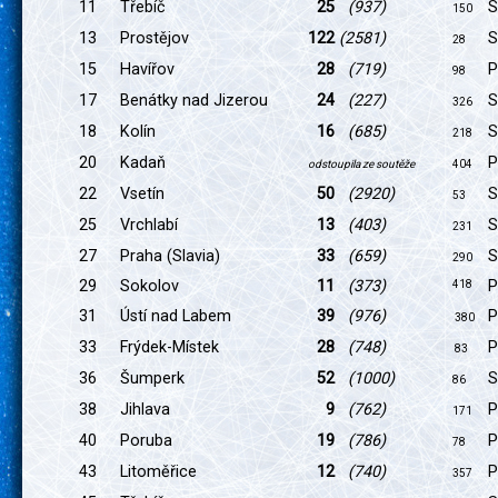
11
Třebíč
25
(937)
S
150
13
Prostějov
122
(2581)
S
28
15
Havířov
28
(719)
P
98
17
Benátky nad Jizerou
24
(227)
S
326
18
Kolín
16
(685)
S
218
20
Kadaň
P
odstoupila ze soutěže
404
22
Vsetín
50
(2920)
S
53
25
Vrchlabí
13
(403)
S
231
27
Praha (Slavia)
3
3
(659)
S
290
29
Sokolov
11
(373)
P
418
31
Ústí nad Labem
39
(976)
P
380
33
Frýdek-Místek
28
(748)
P
83
36
Šumperk
52
(1000)
S
86
38
Jihlava
9
(762)
P
171
40
Poruba
19
(786)
P
78
43
Litoměřice
12
(740)
P
357